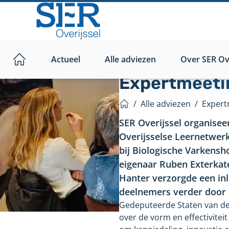
Direct
naar
hoofdinhoud
Actueel
Alle adviezen
Over SER Ove
Home
Expertmeeti
/
Alle adviezen
/
Expert
Home
SER Overijssel organisee
Overijsselse Leernetwerk
bij Biologische Varkensho
eigenaar Ruben Exterkate
Hanter verzorgde een inl
deelnemers verder door 
Gedeputeerde Staten van de 
over de vorm en effectivitei