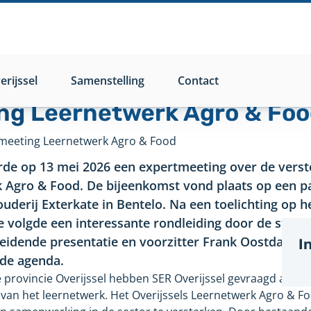
rijssel
Samenstelling
Contact
ng Leernetwerk Agro & Fo
meeting Leernetwerk Agro & Food
rde op 13 mei 2026 een expertmeeting over de verst
 Agro & Food. De bijeenkomst vond plaats op een pa
uderij Exterkate in Bentelo. Na een toelichting op h
 volgde een interessante rondleiding door de stalle
eidende presentatie en voorzitter Frank Oostdam le
I
de agenda.
provincie Overijssel hebben SER Overijssel gevraagd advies
t van het leernetwerk. Het Overijssels Leernetwerk Agro & Fo