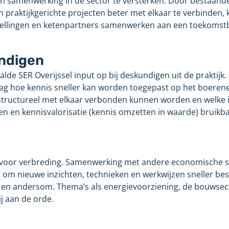
n samenwerking in de sector te versterken. Door bestaande 
 praktijkgerichte projecten beter met elkaar te verbinden,
ellingen en ketenpartners samenwerken aan een toekomst
undigen
lde SER Overijssel input op bij deskundigen uit de praktijk.
g hoe kennis sneller kan worden toegepast op het boerene
tructureel met elkaar verbonden kunnen worden en welke
n en kennisvalorisatie (kennis omzetten in waarde) bruikba
 voor verbreding. Samenwerking met andere economische 
om nieuwe inzichten, technieken en werkwijzen sneller be
, en andersom. Thema’s als energievoorziening, de bouwsec
j aan de orde.