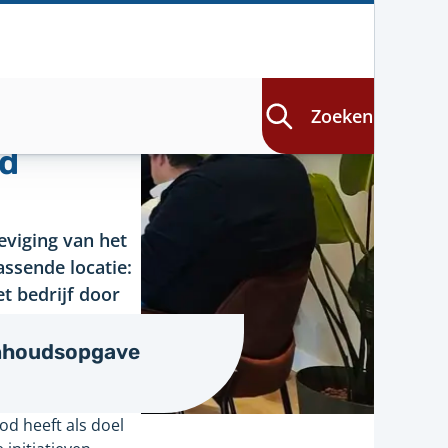
Zoeken
od
eviging van het
ssende locatie:
et bedrijf door
n. Koen Olde
idde de
nhoudsopgave
 uit te brengen
od heeft als doel