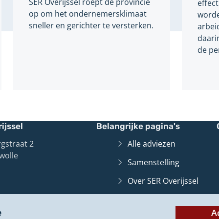
SER Overijssel roept de provincie
effec
op om het ondernemersklimaat
worde
sneller en gerichter te versterken.
arbei
daari
de pe
ijssel
Belangrijke pagina's
gstraat 2
Alle adviezen
wolle
Samenstelling
Over SER Overijssel
Contact
e
A