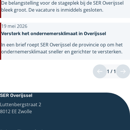
De belangstelling voor de stageplek bij de SER Overijssel
bleek groot. De vacature is inmiddels gesloten.
19 mei 2026
Versterk het ondernemersklimaat in Overijssel
In een brief roept SER Overijssel de provincie op om het
ondernemersklimaat sneller en gerichter te versterken.
1 / 1
Pagin
Vorige
Vo
1
pagina
pa
van
1
SER Overijssel
Luttenbergstraat 2
8012 EE Zwolle