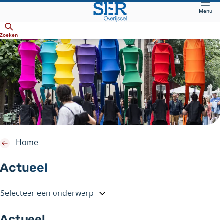
Direct
Menu
naar
Openen
hoofdinhoud
Zoeken
Home
Actueel
Selecteer een onderwerp
Actueel