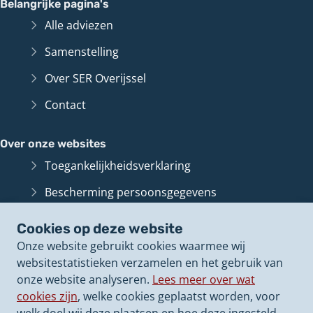
Belangrijke pagina's
Alle adviezen
Samenstelling
Over SER Overijssel
Contact
Over onze websites
Toegankelijkheidsverklaring
Bescherming persoonsgegevens
Informatiebeveiliging
Cookies op deze website
Cookies op onze websites
Onze website gebruikt cookies waarmee wij
websitestatistieken verzamelen en het gebruik van
Archief van deze
website
(Verwijst
onze website analyseren.
Lees meer over wat
naar
cookies zijn
, welke cookies geplaatst worden, voor
een