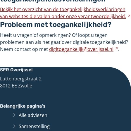
andere
Bekijk het overzicht van de toegankelijkheidsverklaringen
website
van websites die vallen onder onze
verantwoordelijkheid.
Probleem met toegankelijkheid?
Heeft u vragen of opmerkingen? Of loopt u tegen
problemen aan als het gaat over digitale toegankelijkheid?
Neem contact op met
digitoegankelijk@overijssel.nl
Verwi
.
naar
een
ande
SER Overijssel
websi
Luttenbergstraat 2
8012 EE Zwolle
Belangrijke pagina's
Alle adviezen
Samenstelling