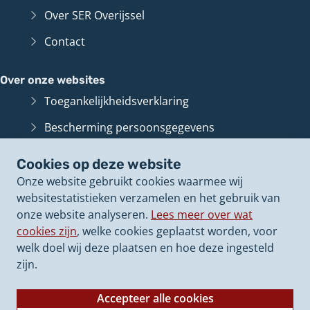
Over SER Overijssel
Contact
Over onze websites
Toegankelijkheidsverklaring
Bescherming persoonsgegevens
Informatiebeveiliging
Cookies op deze website
Cookies op onze websites
Onze website gebruikt cookies waarmee wij
websitestatistieken verzamelen en het gebruik van
Archief van deze
website
(Verwijst
onze website analyseren.
Lees meer over wat
naar
cookies zijn
, welke cookies geplaatst worden, voor
een
welk doel wij deze plaatsen en hoe deze ingesteld
andere
zijn.
website)
Accepteer alle cookies