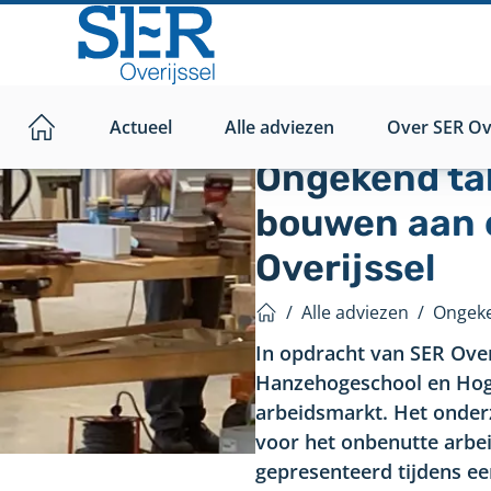
Direct
naar
hoofdinhoud
Actueel
Alle adviezen
Over SER Ove
Home
Ongekend tal
bouwen aan e
Overijssel
/
Alle adviezen
/
Home
In opdracht van SER Ove
Hanzehogeschool en Hog
arbeidsmarkt. Het onder
voor het onbenutte arbei
gepresenteerd tijdens ee