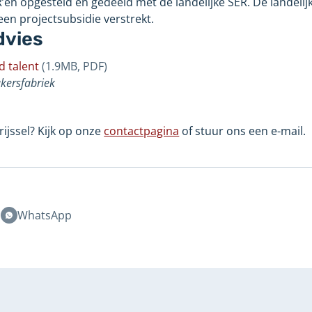
en opgesteld en gedeeld met de landelijke SER. De landelij
een projectsubsidie verstrekt.
dvies
d talent
(1.9MB, PDF)
kersfabriek
ijssel? Kijk op onze
contactpagina
of stuur ons een e-mail.
rwijst
ar
en
ndere
n
WhatsApp
bsite