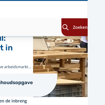
Zoeken
l:
t in
Ongekend talent - De kracht van verschil: bouwen aan een inclusieve arbeidsmarkt in Overijssel
n de
nd talent op de
nhoudsopgave
nale opgaven
uni 2025
en de inbreng