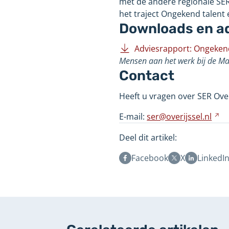
met de andere regionale SER’
het traject Ongekend talent 
Downloads en a
Adviesrapport: Ongeken
Mensen aan het werk bij de Ma
Contact
Heeft u vragen over SER Over
E-mail:
ser@overijssel.nl
Ve
na
Deel dit artikel:
e
a
Facebook
X
LinkedI
we