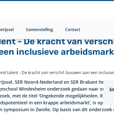
rijssel
Samenstelling
Contact
ent - De kracht van verschi
en inclusieve arbeidsmark
rijssel, SER Noord-Nederland en SER Brabant hebbe
eschool Windesheim onderzoek gedaan naar ongeke
I
zoek, met de titel ‘Ongekende mogelijkheden. Regio
dspotentieel in een krappe arbeidsmarkt’, is op 11 j
n symposium in Zwolle. Op basis van dit onderzoek 