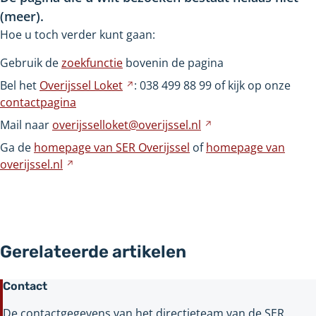
(meer).
Hoe u toch verder kunt gaan:
Gebruik de
zoekfunctie
bovenin de pagina
Bel het
Overijssel
Loket
Verwijst
: 038
499
88
99 of kijk op onze
contactpagina
naar
een
Mail naar
overijsselloket@overijssel.nl
Verwijst
andere
naar
Ga de
homepage van SER Overijssel
of
homepage van
website
een
overijssel.nl
Verwijst
andere
naar
website
een
andere
website
Gerelateerde artikelen
Contact
De contactgegevens van het directieteam van de SER