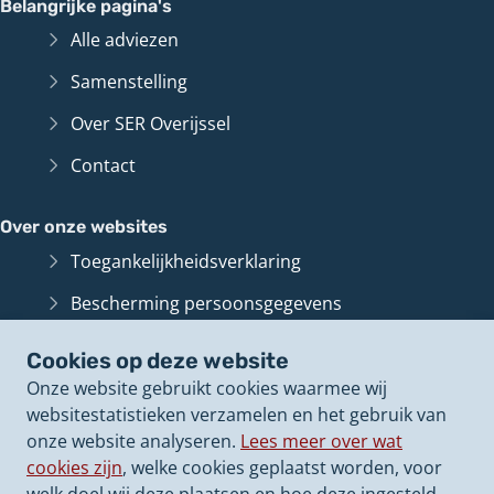
Belangrijke pagina's
Alle adviezen
Samenstelling
Over SER Overijssel
Contact
Over onze websites
Toegankelijkheidsverklaring
Bescherming persoonsgegevens
Informatiebeveiliging
Cookies op deze website
Cookies op onze websites
Onze website gebruikt cookies waarmee wij
websitestatistieken verzamelen en het gebruik van
Archief van deze
website
(Verwijst
onze website analyseren.
Lees meer over wat
naar
cookies zijn
, welke cookies geplaatst worden, voor
een