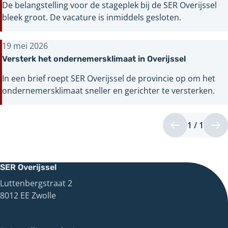
De belangstelling voor de stageplek bij de SER Overijssel
bleek groot. De vacature is inmiddels gesloten.
19 mei 2026
Versterk het ondernemersklimaat in Overijssel
In een brief roept SER Overijssel de provincie op om het
ondernemersklimaat sneller en gerichter te versterken.
1 / 1
Pagin
Vorige
Vo
1
pagina
pa
van
1
SER Overijssel
Luttenbergstraat 2
8012 EE Zwolle