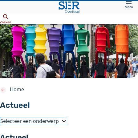
Direct
Menu
naar
Openen
hoofdinhoud
Zoeken
Home
Actueel
Selecteer een onderwerp
Actueel