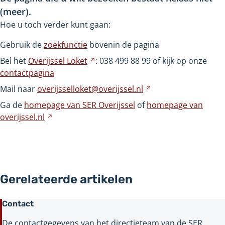
(meer).
Hoe u toch verder kunt gaan:
Gebruik de
zoekfunctie
bovenin de pagina
Bel het
Overijssel
Loket
Verwijst
: 038
499
88
99 of kijk op onze
contactpagina
naar
een
Mail naar
overijsselloket@overijssel.nl
Verwijst
andere
naar
Ga de
homepage van SER Overijssel
of
homepage van
website
een
overijssel.nl
Verwijst
andere
naar
website
een
andere
website
Gerelateerde artikelen
Contact
De contactgegevens van het directieteam van de SER