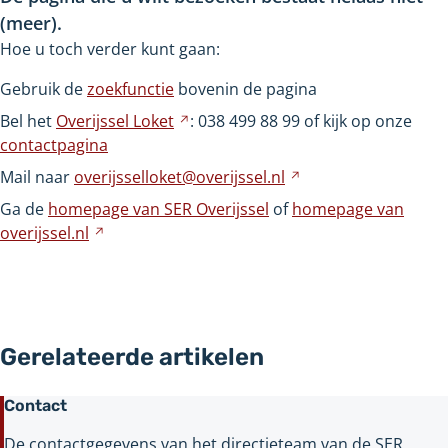
(meer).
Hoe u toch verder kunt gaan:
Gebruik de
zoekfunctie
bovenin de pagina
Bel het
Overijssel
Loket
Verwijst
: 038
499
88
99 of kijk op onze
contactpagina
naar
een
Mail naar
overijsselloket@overijssel.nl
Verwijst
andere
naar
Ga de
homepage van SER Overijssel
of
homepage van
website
een
overijssel.nl
Verwijst
andere
naar
website
een
andere
website
Gerelateerde artikelen
Contact
De contactgegevens van het directieteam van de SER