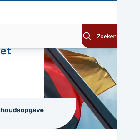
Zoeken
iet
nhoudsopgave