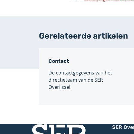
an
we
Gerelateerde artikelen
Contact
De contactgegevens van het
directieteam van de SER
Overijssel.
SER Over