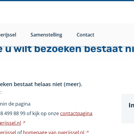
rijssel
Samenstelling
Contact
e u wilt bezoeken bestaat n
oeken bestaat helaas niet (meer).
:
nin de pagina
I
wijst
38
499
88
99 of kijk op onze
contactpagina
ar
rijssel.nl
Verwijst
n
naar
rijssel
of
homepage van
overijssel.nl
Verwijst