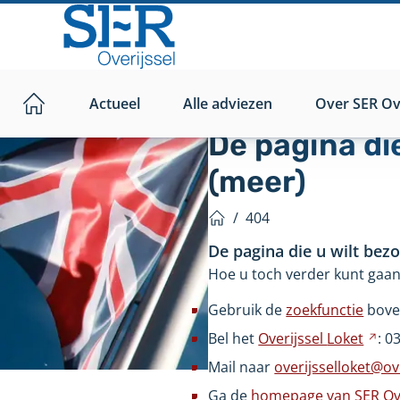
Direct
naar
hoofdinhoud
Actueel
Alle adviezen
Over SER Ove
Home
De pagina di
(meer)
/
404
Home
De pagina die u wilt bez
Hoe u toch verder kunt gaan
Gebruik de
zoekfunctie
bove
Bel het
Overijssel
Loket
Ver
: 0
na
Mail naar
overijsselloket@ove
ee
Ga de
homepage van SER Ove