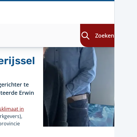
Zoeken
rijssel
erichter te
uteerde Erwin
klimaat in
rkgevers),
provincie