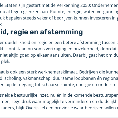
e Staten zijn gestart met de Verkenning 2050: Ondernemen i
nu al tegen grenzen aan. Ruimte, energie, water, vergunnin
k bepalen steeds vaker of bedrijven kunnen investeren in g
k.
eid, regie en afstemming
er duidelijkheid en regie en een betere afstemming tussen p
aktijk ontstaan nu soms vertraging en onzekerheid, doordat
niet altijd goed op elkaar aansluiten. Daarbij gaat het om du
 plek.
t is ook een sterk werknemersklimaat. Bedrijven die kunne
d, scholing, vakmanschap, duurzame loopbanen én regional
en bij de toegang tot schaarse ruimte, energie en onderste
rsnelde bestuurlijke inzet, nu én in de komende bestuurspe
emen, regeldruk waar mogelijk te verminderen en duidelijkh
 kaders, blijft Overijssel een provincie waar bedrijven will