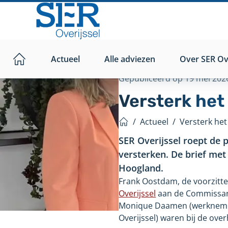
Direct
naar
hoofdinhoud
Actueel
Alle adviezen
Over SER Ove
Home
Gepubliceerd op
19 mei 202
Versterk het
/
Actueel
/
Versterk het
Home
SER Overijssel roept de 
versterken. De brief me
Hoogland.
Frank Oostdam, de voorzitte
Overijssel
aan de Commissari
Monique Daamen (werknemers)
Overijssel) waren bij de ove