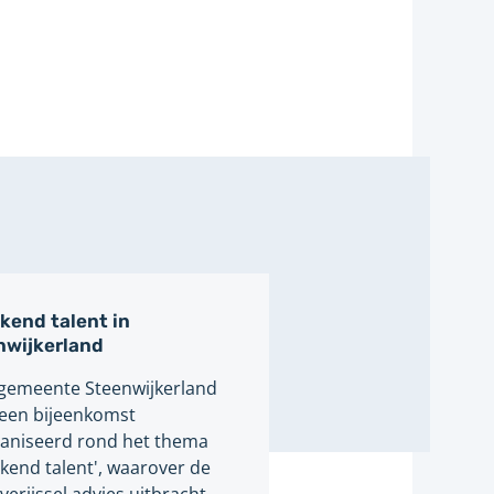
kend talent in
nwijkerland
 gemeente Steenwijkerland
een bijeenkomst
aniseerd rond het thema
kend talent', waarover de
erijssel advies uitbracht.