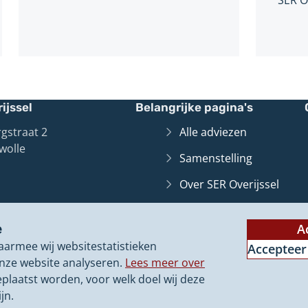
ijssel
Belangrijke pagina's
gstraat 2
Alle adviezen
wolle
Samenstelling
Over SER Overijssel
Contact
e
A
aarmee wij websitestatistieken
Accepteer
nze website analyseren.
Lees meer over
eplaatst worden, voor welk doel wij deze
jn.