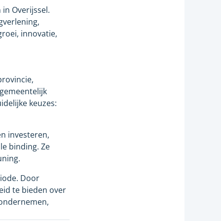
n Overijssel.
gverlening,
roei, innovatie,
rovincie,
 gemeentelijk
idelijke keuzes:
n investeren,
e binding. Ze
uning.
riode. Door
eid te bieden over
en ondernemen,